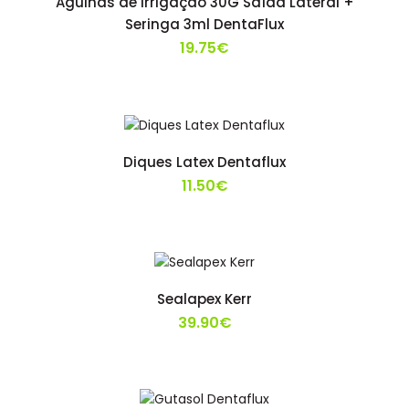
Agulhas de Irrigação 30G Saída Lateral +
Seringa 3ml DentaFlux
19.75€
Diques Latex Dentaflux
11.50€
Sealapex Kerr
39.90€