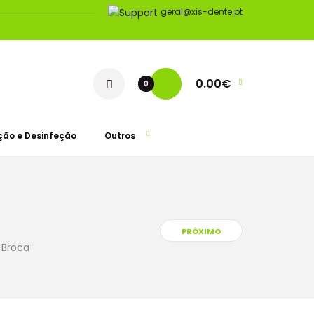
geral@xis-dente.pt
0.00€
0
ção e Desinfeção
Outros
PRÓXIMO
t Broca