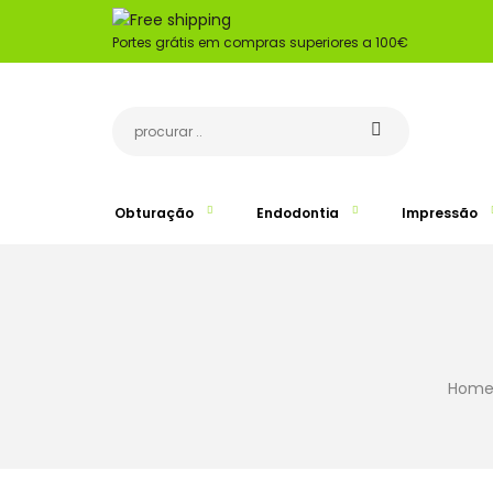
Portes grátis em compras superiores a 100€
Obturação
Endodontia
Impressão
Hom