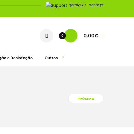
geral@xis-dente.pt
0.00€
0
ção e Desinfeção
Outros
PRÓXIMO