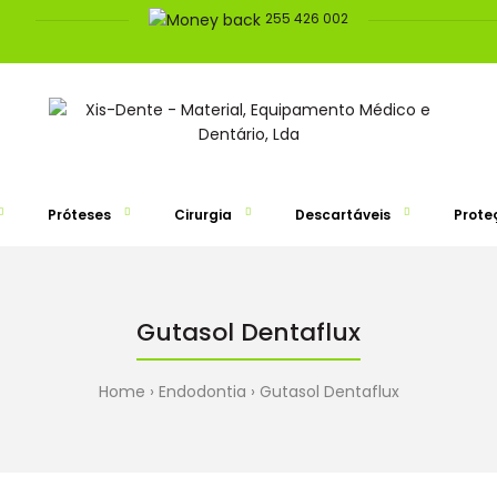
255 426 002
Próteses
Cirurgia
Descartáveis
Prote
Gutasol Dentaflux
Home
Endodontia
Gutasol Dentaflux