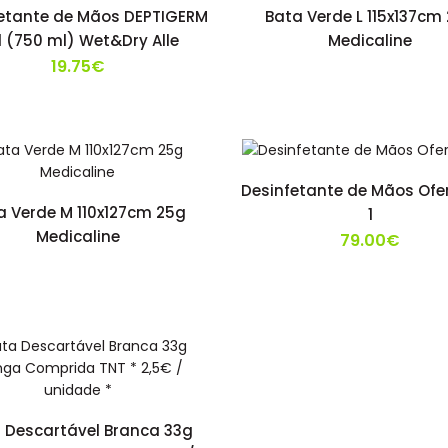
etante de Mãos DEPTIGERM
Bata Verde L 115x137cm
l (750 ml) Wet&Dry Alle
Medicaline
19.75€
Desinfetante de Mãos Ofe
a Verde M 110x127cm 25g
1
Medicaline
79.00€
 Descartável Branca 33g