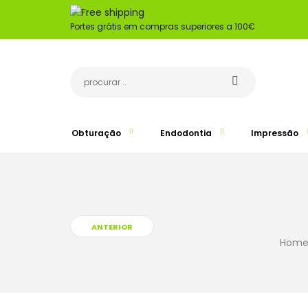
Portes grátis em compras superiores a 100€
Obturação
Endodontia
Impressão
ANTERIOR
Hom