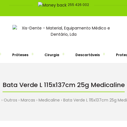
255 426 002
Próteses
Cirurgia
Descartáveis
Prote
Bata Verde L 115x137cm 25g Medicaline
e
Outros
Marcas
Medicaline
Bata Verde L 115x137cm 25g Medi