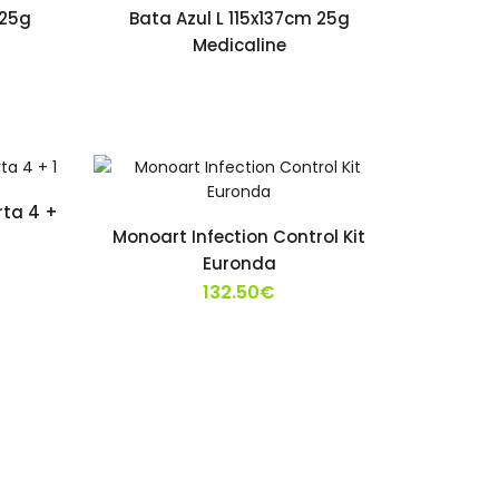
 25g
Bata Azul L 115x137cm 25g
Medicaline
rta 4 +
Monoart Infection Control Kit
Euronda
132.50€