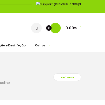
geral@xis-dente.pt
0.00€
0
ção e Desinfeção
Outros
PRÓXIMO
caline