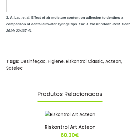
2. A. Lau, et al. Effect of air moisture content on adhesion to dentine: a
comparison of dental air/water syringe tips.
Eur. J. Prosthodont. Rest. Dent.
2014; 22:137-41
Tags:
Desinfeção
,
Higiene
,
Riskontrol Classic
,
Acteon
,
Satelec
Produtos Relacionados
Riskontrol Art Acteon
60.30€