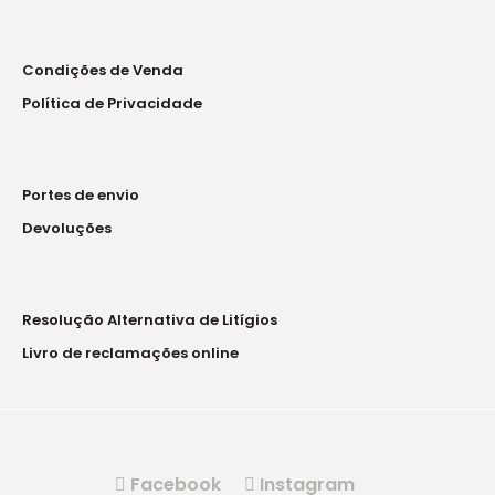
Material para coroas e pontes
provisóriasTempSpan C&B é um compósito de
Condições de Venda
polimerização dual para coroas e pontes provisórias,
Política de Privacidade
formulado especialmente para fazer restaurações
estéticas e resistente no menor tempo possível.A
fórmula exclusiva de polimerização dual deste
material permite foto..
Portes de envio
Devoluções
Resolução Alternativa de Litígios
Livro de reclamações online
Facebook
Instagram