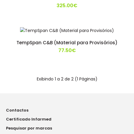
325.00€
Micromotor N7 + P.M. SH37LN Marathon
325.00€
TempSpan C&B (Material para Provisórios)
77.50€
..
Exibindo 1 a 2 de 2 (1 Páginas)
TempSpan C&B (Material para Provisórios)
77.50€
Contactos
Certificado Infarmed
Pesquisar por marcas