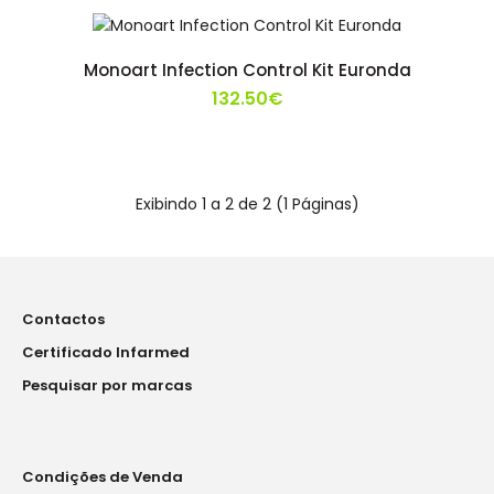
Monoart Infection Control Kit Euronda
132.50€
100 Monoart® Máscaras Cirúrgicas Protection 3: ***
CONTEÚDO EQUIVALENTE A 2 CAIXAS DE 50 MÁSCARAS
*** > três camadas de proteção: tecido não tecido
colorido e repelente de água, filtragem de
Exibindo 1 a 2 de 2 (1 Páginas)
partículas e revestimento tecido não tecido
absorvente100 Monoart® Babetes Towel Up!: >
babetes descartáveis com uma embalagem
inovadora 100 Monoart® Aspiradores de Saliva EM15
(Ponta Re..
Contactos
Certificado Infarmed
Pesquisar por marcas
Condições de Venda
Monoart Infection Control Kit Euronda